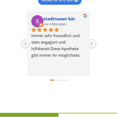
lz
stadtnasen bär
Mi
vor 4 Monaten
vor 
Immer sehr freundlich und 
sbereite 
stets angagiert und 
eine 
hilfsbereit.Diese Apotheke 
gibt immer ihr möglichstes 
und sind dabei sehr 
Kundenorientiert! 