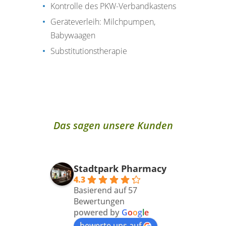
Kontrolle des PKW-Verbandkastens
Geräteverleih: Milchpumpen,
Babywaagen
Substitutionstherapie
Das sagen unsere Kunden
Stadtpark Pharmacy
4.3
Basierend auf 57
Bewertungen
powered by
G
o
o
g
l
e
bewerte uns auf